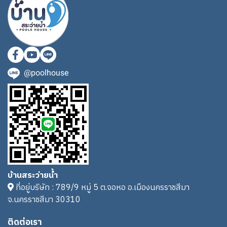
@poolhouse
บ้านสระว่ายน้ำ
ที่อยู่บริษัท : 789/9 หมู่ 5 ต.จอหอ อ.เมืองนครราชสีมา
จ.นครราชสีมา 30310
ติดต่อเรา