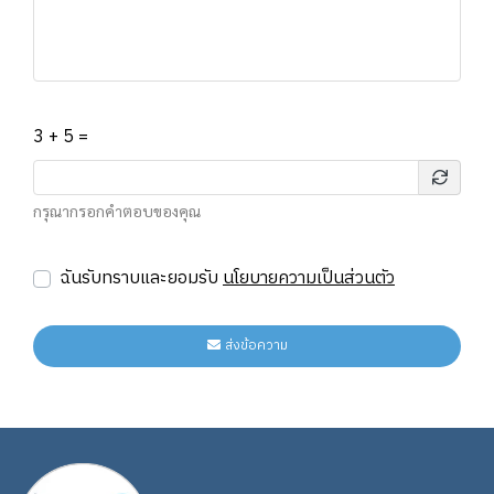
3 + 5 =
กรุณากรอกคำตอบของคุณ
ฉันรับทราบและยอมรับ
นโยบายความเป็นส่วนตัว
ส่งข้อความ