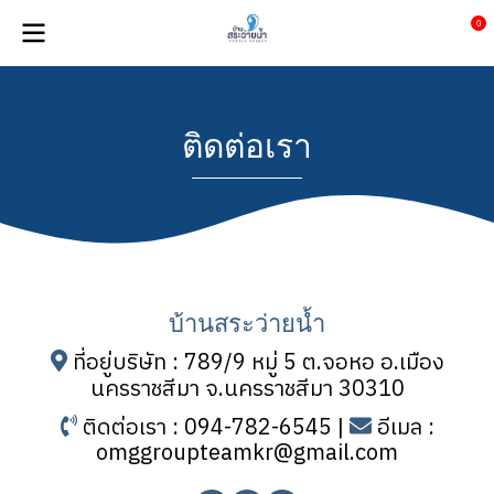
0
ติดต่อเรา
บ้านสระว่ายน้ำ
ที่อยู่บริษัท : 789/9 หมู่ 5 ต.จอหอ อ.เมือง
นครราชสีมา จ.นครราชสีมา 30310
ติดต่อเรา :
094-782-6545
|
อีเมล :
omggroupteamkr@gmail.com