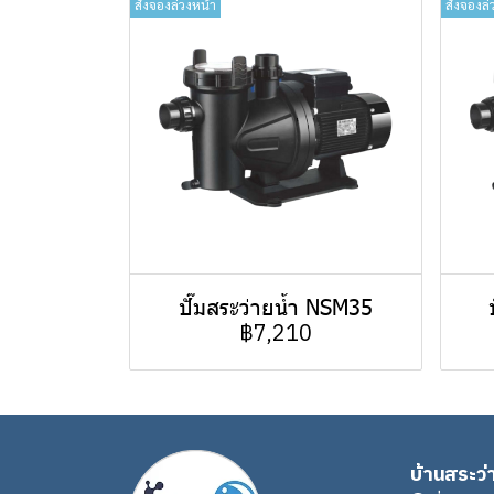
สั่งจองล่วงหน้า
สั่งจองล่
ปั๊มสระว่ายน้ำ NSM35
฿7,210
บ้านสระว่