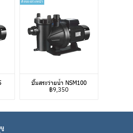
สั่งจองล่วงหน้า
5
ปั๊มสระว่ายน้ำ NSM100
฿9,350
นู