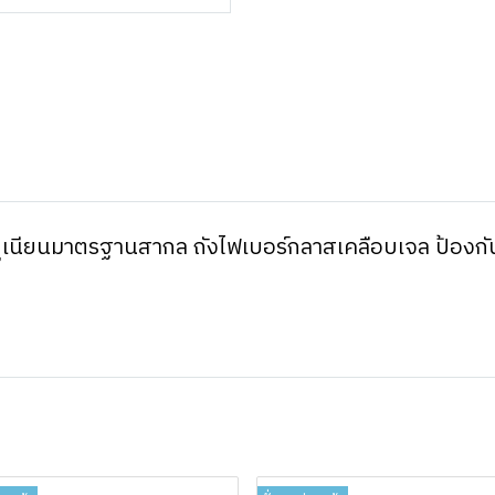
่อยูเนียนมาตรฐานสากล ถังไฟเบอร์กลาสเคลือบเจล ป้อง