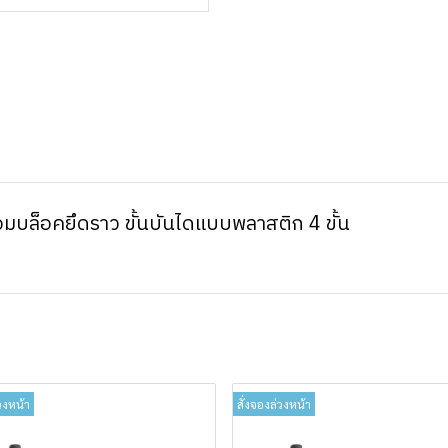
มบล็อคยึดราว ขั้นบันไดแบบพลาสติก 4 ขั้น
วงหน้า
สั่งจองล่วงหน้า