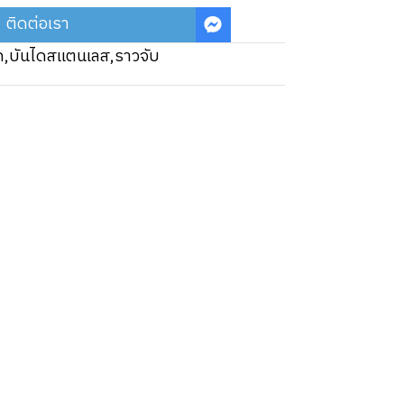
ติดต่อเรา
ก,บันไดสแตนเลส,ราวจับ