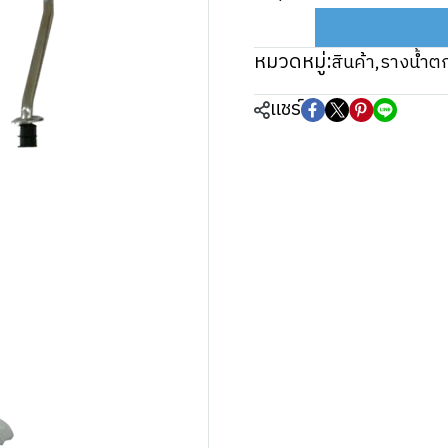
หมวดหมู่:
สินค้า
,
รางน้ำต
แชร์