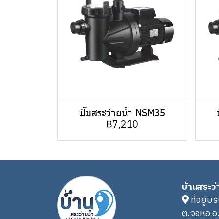
ปั๊มสระว่ายน้ำ NSM35
฿7,210
บ้านสระว่
ที่อยู่บร
ต.จอหอ อ