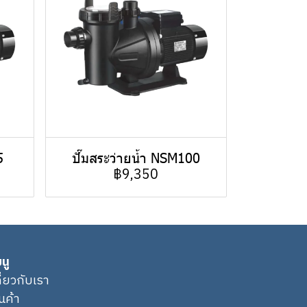
5
ปั๊มสระว่ายน้ำ NSM100
฿9,350
นู
กี่ยวกับเรา
ินค้า