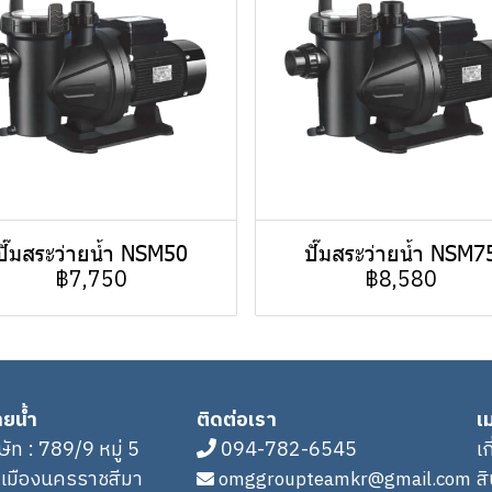
ปั๊มสระว่ายน้ำ NSM50
ปั๊มสระว่ายน้ำ NSM7
฿7,750
฿8,580
ายน้ำ
ติดต่อเรา
เม
ิษัท : 789/9 หมู่ 5
094-782-6545
เ
.เมืองนครราชสีมา
ส
omggroupteamkr@gmail.com