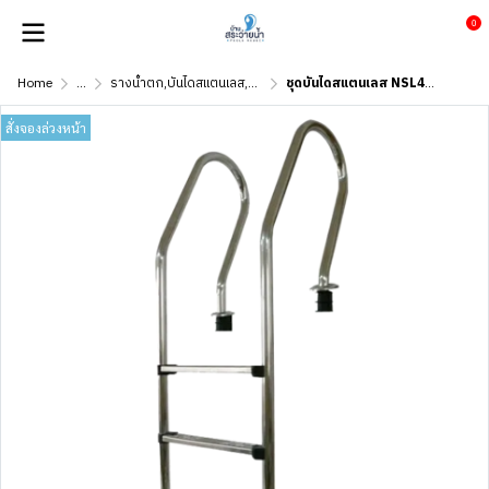
0
Home
...
รางน้ำตก,บันไดสแตนเลส,ราวจับ
ชุดบันไดสแตนเลส NSL415-SR-316
สั่งจองล่วงหน้า