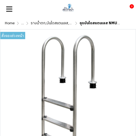
0
Home
...
รางน้ำตก,บันไดสแตนเลส,ราวจับ
ชุดบันไดสแตนเลส NMU315-P
สั่งจองล่วงหน้า