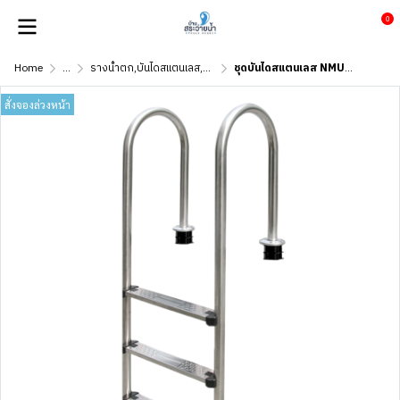
0
Home
...
รางน้ำตก,บันไดสแตนเลส,ราวจับ
ชุดบันไดสแตนเลส NMU415-P
สั่งจองล่วงหน้า