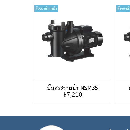
สั่งจองล่วงหน้า
สั่งจองล่
ปั๊มสระว่ายน้ำ NSM35
฿7,210