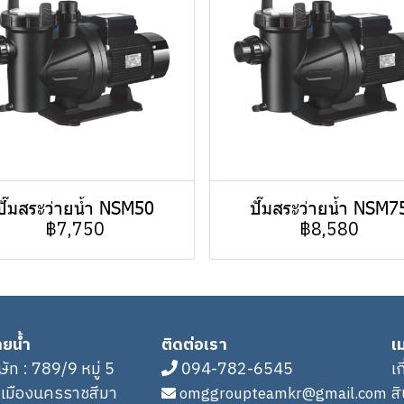
ปั๊มสระว่ายน้ำ NSM50
ปั๊มสระว่ายน้ำ NSM7
฿7,750
฿8,580
ายน้ำ
ติดต่อเรา
เม
ิษัท : 789/9 หมู่ 5
094-782-6545
เ
.เมืองนครราชสีมา
ส
omggroupteamkr@gmail.com