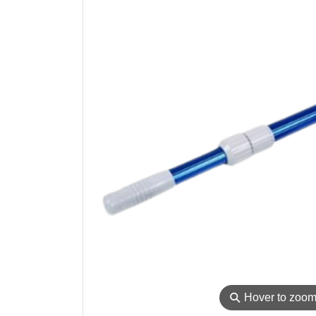
⚲
Hover to zoo