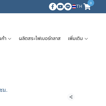
0
TH
นค้า
ผลิตสระไฟเบอร์กลาส
เพิ่มเติม
 ซม.
แชร์