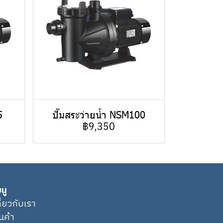
5
ปั๊มสระว่ายน้ำ NSM100
฿9,350
นู
กี่ยวกับเรา
ินค้า