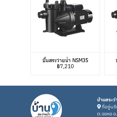
ปั๊มสระว่ายน้ำ NSM35
฿7,210
บ้านสระว่
ที่อยู่บร
ต.จอหอ อ