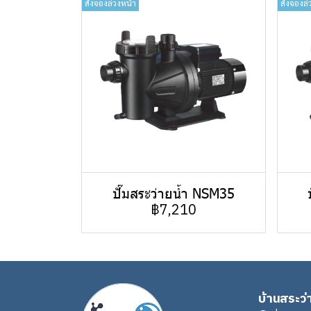
สั่งจองล่วงหน้า
สั่งจองล่
ปั๊มสระว่ายน้ำ NSM35
฿7,210
บ้านสระว่