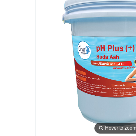
⚲
Hover to zoo