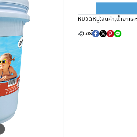
หมวดหมู่:
สินค้า
,
น้ำยาและ
แชร์
m