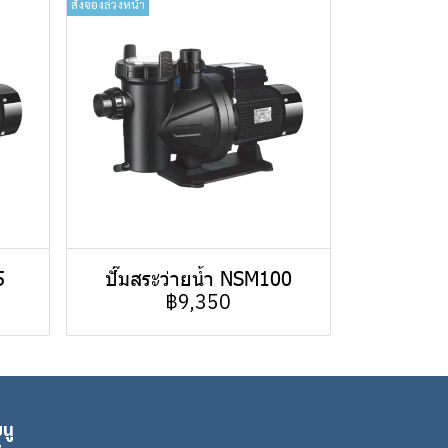
สั่งจองล่วงหน้า
5
ปั๊มสระว่ายน้ำ NSM100
฿9,350
นู