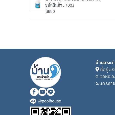
รหัสสินค้า : 7003
฿880
บ้านสระว่
ที่อยู่บร
ต.จอหอ อ
จ.นครราช
@poolhouse