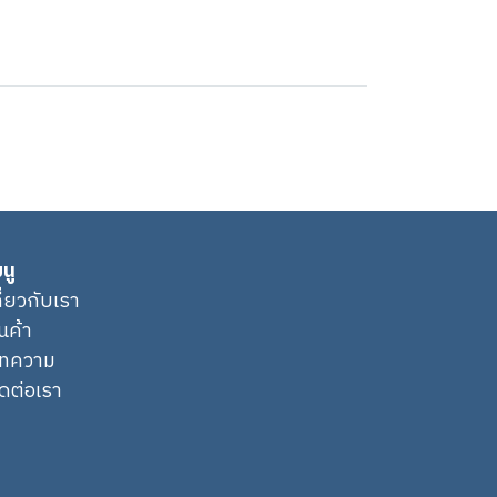
นู
กี่ยวกับเรา
ินค้า
ทความ
ิดต่อเรา