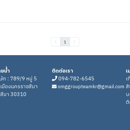
1
ายน้ำ
ติดต่อเรา
เม
ิษัท : 789/9 หมู่ 5
094-782-6545
เ
.เมืองนครราชสีมา
ส
omggroupteamkr@gmail.com
สีมา 30310
บ
ต